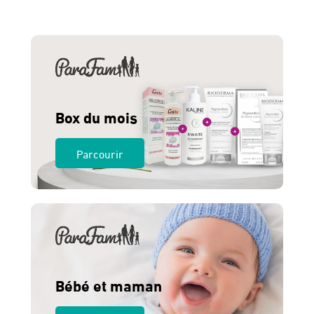
était :
est :
225 Dhs.
200 Dhs.
Box du mois
Parcourir
Bébé et maman