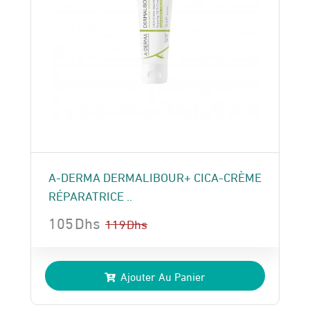
A-DERMA DERMALIBOUR+ CICA-CRÈME
RÉPARATRICE ..
105
Dhs
119
Dhs
Le
Le
prix
prix
Ajouter Au Panier
initial
actuel
était :
est :