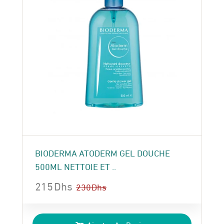
BIODERMA ATODERM GEL DOUCHE
500ML NETTOIE ET ..
215
Dhs
230
Dhs
Le
Le
prix
prix