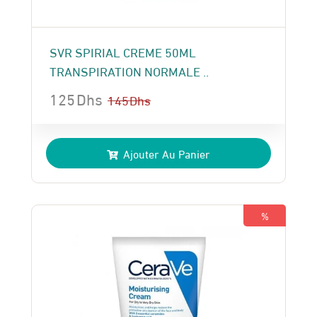
SVR SPIRIAL CREME 50ML
TRANSPIRATION NORMALE ..
125
Dhs
145
Dhs
Le
Le
prix
prix
Ajouter Au Panier
initial
actuel
était :
est :
145 Dhs.
125 Dhs.
%