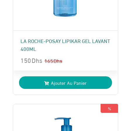
LA ROCHE-POSAY LIPIKAR GEL LAVANT
400ML
150
Dhs
165
Dhs
Le
Le
prix
prix
Ajouter Au Panier
initial
actuel
était :
est :
165 Dhs.
150 Dhs.
%