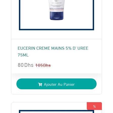
EUCERIN CREME MAINS 5% D’ UREE
75ML
80
Dhs
105
Dhs
Le
Le
prix
prix
Ajouter Au Panier
initial
actuel
était :
est :
105 Dhs.
80 Dhs.
%