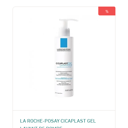
119 Dhs.
105 Dhs.
%
LA ROCHE-POSAY CICAPLAST GEL
LAVANT B5 POMPE ..