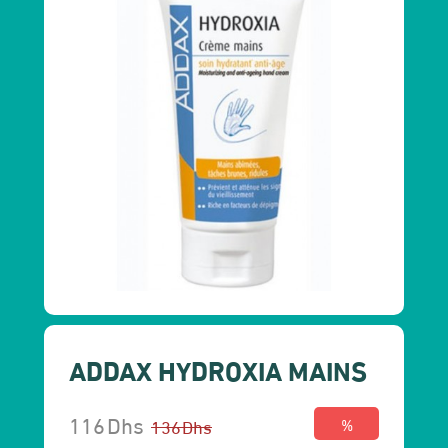
ADDAX HYDROXIA MAINS
116
Dhs
136
Dhs
%