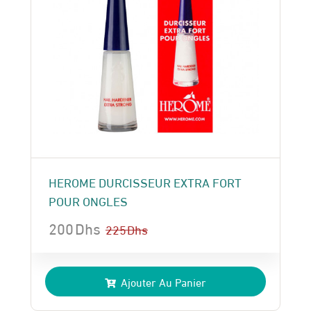
HEROME DURCISSEUR EXTRA FORT
POUR ONGLES
200
Dhs
225
Dhs
Le
Le
prix
prix
Ajouter Au Panier
initial
actuel