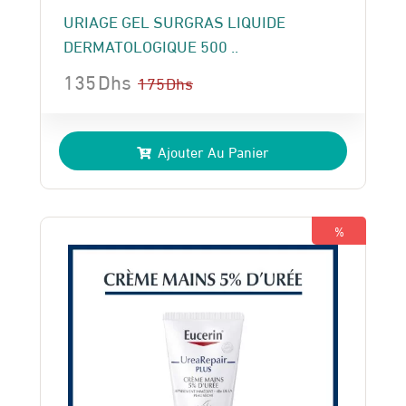
URIAGE GEL SURGRAS LIQUIDE
DERMATOLOGIQUE 500 ..
135
Dhs
175
Dhs
Le
Le
prix
prix
Ajouter Au Panier
initial
actuel
était :
est :
175 Dhs.
135 Dhs.
%