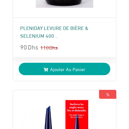
PLENIDAY LEVURE DE BIÈRE &
SELENIUM 400 ..
90
Dhs
110
Dhs
Le
Le
prix
prix
Ajouter Au Panier
initial
actuel
était :
est :
110 Dhs.
90 Dhs.
%