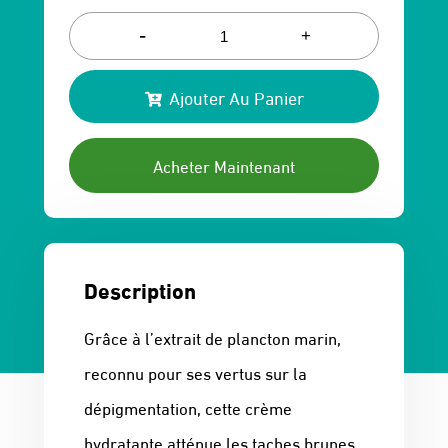
Le
Le
prix
prix
-
+
initial
actuel
Ajouter Au Panier
était :
est :
136 Dhs.
116 Dhs.
Acheter Maintenant
Description
Grâce à l’extrait de plancton marin,
reconnu pour ses vertus sur la
dépigmentation, cette crème
hydratante atténue les taches brunes.