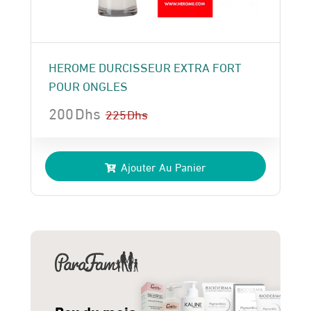
HEROME DURCISSEUR EXTRA FORT
POUR ONGLES
200
Dhs
225
Dhs
Le
Le
prix
prix
Ajouter Au Panier
initial
actuel
était :
est :
225 Dhs.
200 Dhs.