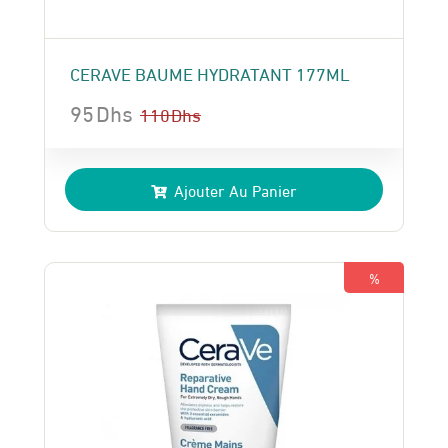
CERAVE BAUME HYDRATANT 177ML
95
Dhs
110
Dhs
Le
Le
prix
prix
Ajouter Au Panier
initial
actuel
était :
est :
110 Dhs.
95 Dhs.
%