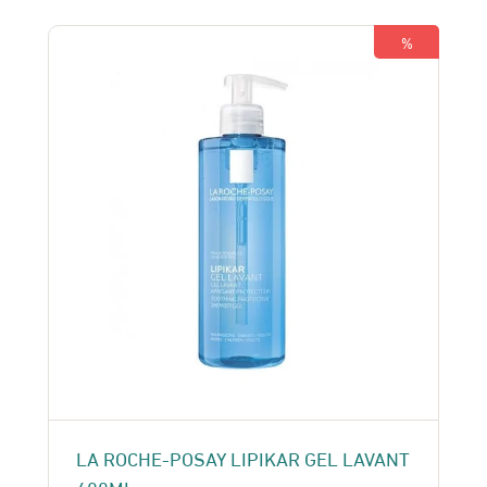
160 Dhs.
140 Dhs.
%
LA ROCHE-POSAY LIPIKAR GEL LAVANT
400ML