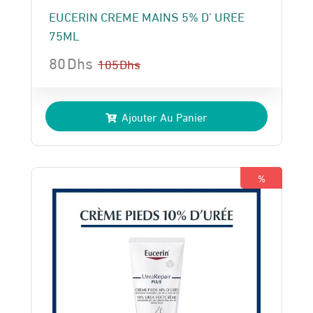
EUCERIN CREME MAINS 5% D’ UREE
75ML
80
Dhs
105
Dhs
Le
Le
prix
prix
Ajouter Au Panier
initial
actuel
était :
est :
105 Dhs.
80 Dhs.
%