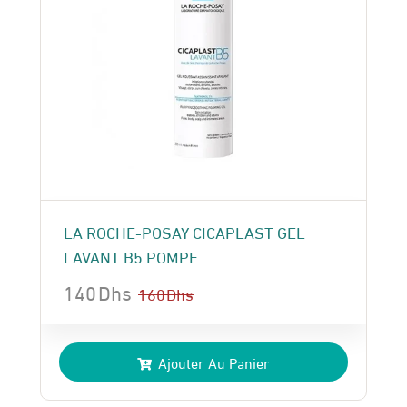
LA ROCHE-POSAY CICAPLAST GEL
LAVANT B5 POMPE ..
140
Dhs
160
Dhs
Le
Le
prix
prix
Ajouter Au Panier
initial
actuel
était :
est :