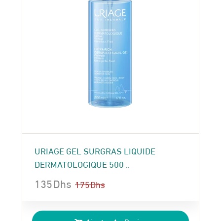
URIAGE GEL SURGRAS LIQUIDE
DERMATOLOGIQUE 500 ..
135
Dhs
175
Dhs
Le
Le
prix
prix