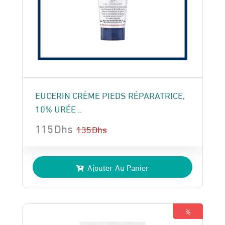
EUCERIN CRÈME PIEDS RÉPARATRICE,
10% URÉE ..
115
Dhs
135
Dhs
Le
Le
prix
prix
Ajouter Au Panier
initial
actuel
était :
est :
135 Dhs.
115 Dhs.
%