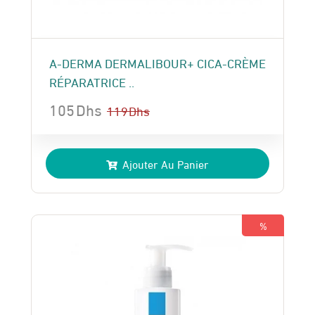
A-DERMA DERMALIBOUR+ CICA-CRÈME
RÉPARATRICE ..
105
Dhs
119
Dhs
Le
Le
prix
prix
Ajouter Au Panier
initial
actuel
était :
est :
119 Dhs.
105 Dhs.
%