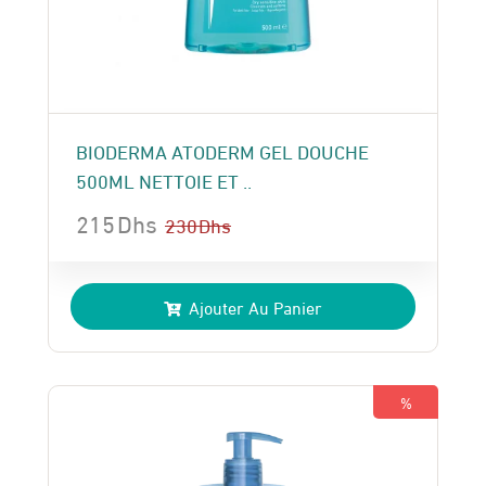
BIODERMA ATODERM GEL DOUCHE
500ML NETTOIE ET ..
215
Dhs
230
Dhs
Le
Le
prix
prix
Ajouter Au Panier
initial
actuel
était :
est :
230 Dhs.
215 Dhs.
%