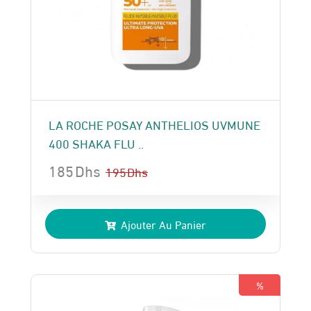
LA ROCHE POSAY ANTHELIOS UVMUNE
400 SHAKA FLU ..
185
Dhs
195
Dhs
Le
Le
prix
prix
Ajouter Au Panier
initial
actuel
était :
est :
195 Dhs.
185 Dhs.
%