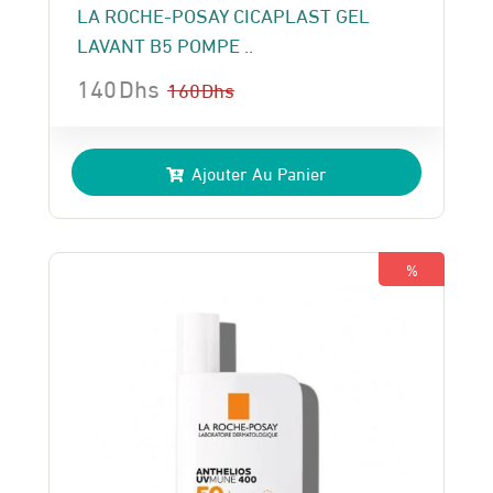
LA ROCHE-POSAY CICAPLAST GEL
LAVANT B5 POMPE ..
140
Dhs
160
Dhs
Le
Le
prix
prix
Ajouter Au Panier
initial
actuel
était :
est :
160 Dhs.
140 Dhs.
%