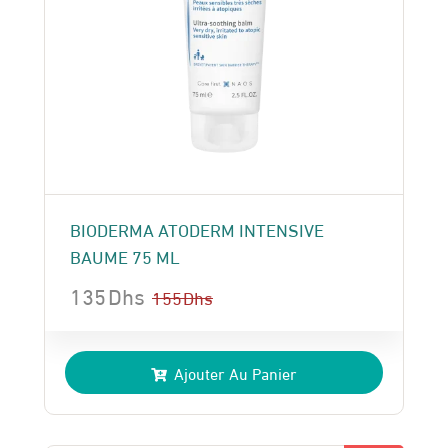
BIODERMA ATODERM INTENSIVE
BAUME 75 ML
135
Dhs
155
Dhs
Le
Le
prix
prix
Ajouter Au Panier
initial
actuel
était :
est :