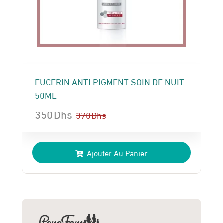
EUCERIN ANTI PIGMENT SOIN DE NUIT
50ML
350
Dhs
370
Dhs
Le
Le
prix
prix
Ajouter Au Panier
initial
actuel
était :
est :
370 Dhs.
350 Dhs.