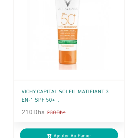
VICHY CAPITAL SOLEIL MATIFIANT 3-
EN-1 SPF 50+ ..
210
Dhs
230
Dhs
Le
Le
prix
prix
Ajouter Au Panier