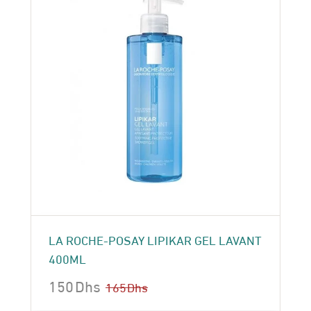
LA ROCHE-POSAY LIPIKAR GEL LAVANT
400ML
150
Dhs
165
Dhs
Le
Le