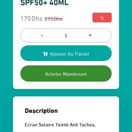
SPF50+ 40ML
170
Dhs
275
Dhs
%
Le
Le
prix
prix
-
+
initial
actuel
Ajouter Au Panier
était :
est :
275 Dhs.
170 Dhs.
Acheter Maintenant
Description
Ecran Solaire Teinté Anti Taches,