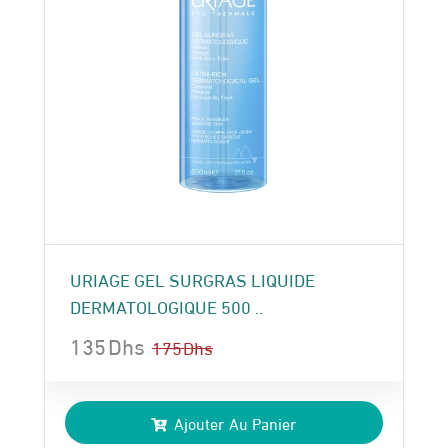
URIAGE GEL SURGRAS LIQUIDE
DERMATOLOGIQUE 500 ..
135
Dhs
175
Dhs
Le
Le
prix
prix
Ajouter Au Panier
initial
actuel