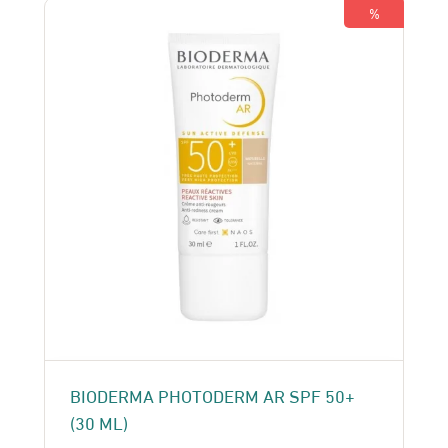
155 Dhs.
135 Dhs.
%
BIODERMA PHOTODERM AR SPF 50+
(30 ML)