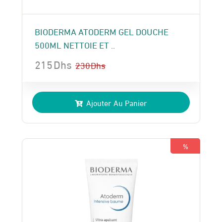
BIODERMA ATODERM GEL DOUCHE
500ML NETTOIE ET ..
215
Dhs
230
Dhs
Le
Le
prix
prix
Ajouter Au Panier
initial
actuel
était :
est :
230 Dhs.
215 Dhs.
%