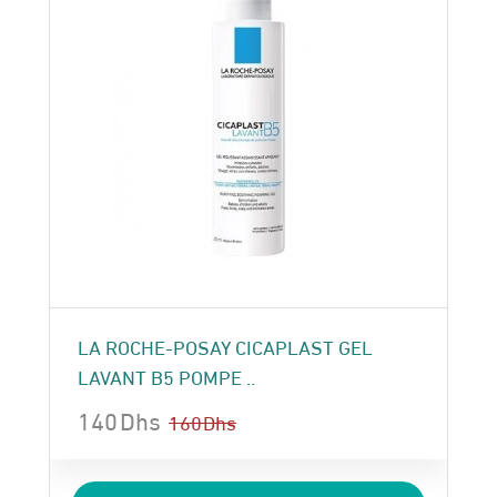
LA ROCHE-POSAY CICAPLAST GEL
LAVANT B5 POMPE ..
140
Dhs
160
Dhs
Le
Le
prix
prix