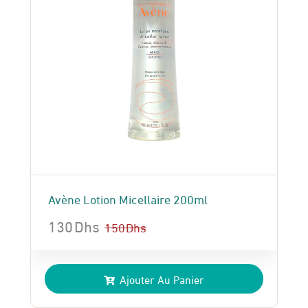
Avène Lotion Micellaire 200ml
130
Dhs
150
Dhs
Le
Le
prix
prix
Ajouter Au Panier
initial
actuel