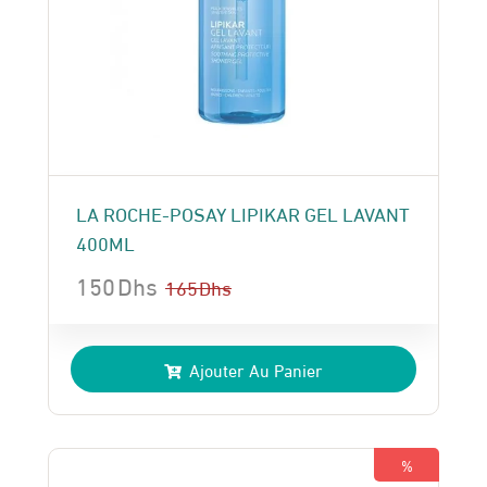
LA ROCHE-POSAY LIPIKAR GEL LAVANT
400ML
150
Dhs
165
Dhs
Le
Le
prix
prix
Ajouter Au Panier
initial
actuel
était :
est :
165 Dhs.
150 Dhs.
%