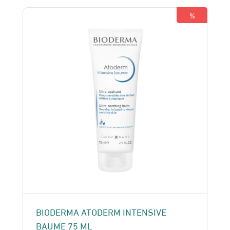
230 Dhs.
215 Dhs.
%
BIODERMA ATODERM INTENSIVE
BAUME 75 ML