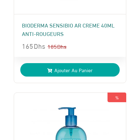
BIODERMA SENSIBIO AR CREME 40ML
ANTI-ROUGEURS
165
Dhs
185
Dhs
Le
Le
prix
prix
Ajouter Au Panier
initial
actuel
était :
est :
185 Dhs.
165 Dhs.
%