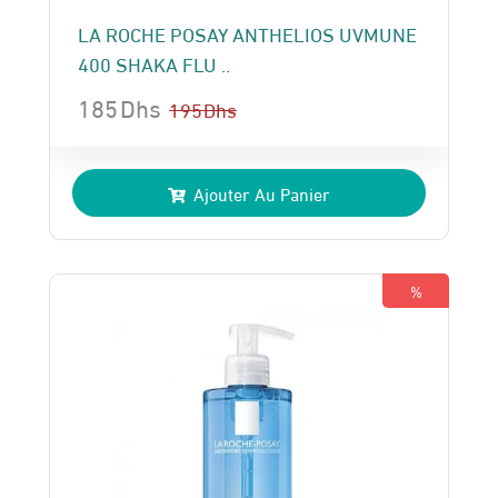
LA ROCHE POSAY ANTHELIOS UVMUNE
400 SHAKA FLU ..
185
Dhs
195
Dhs
Le
Le
prix
prix
Ajouter Au Panier
initial
actuel
était :
est :
195 Dhs.
185 Dhs.
%