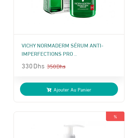
VICHY NORMADERM SÉRUM ANTI-
IMPERFECTIONS PRO ..
330
Dhs
350
Dhs
Le
Le
prix
prix
Ajouter Au Panier
initial
actuel
était :
est :
350 Dhs.
330 Dhs.
%