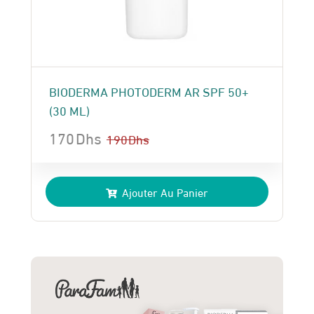
BIODERMA PHOTODERM AR SPF 50+
(30 ML)
170
Dhs
190
Dhs
Le
Le
prix
prix
Ajouter Au Panier
initial
actuel
était :
est :
190 Dhs.
170 Dhs.