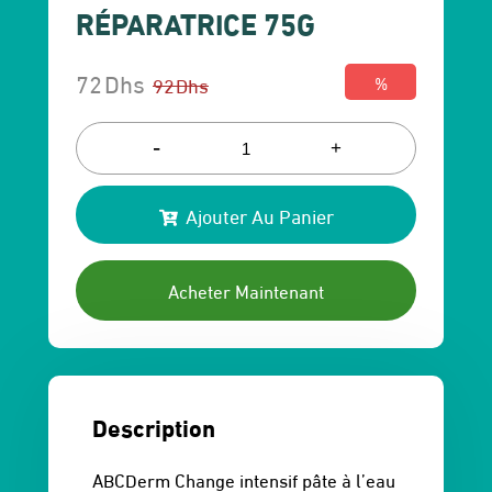
RÉPARATRICE 75G
72
Dhs
92
Dhs
%
Le
Le
prix
prix
-
+
initial
actuel
Ajouter Au Panier
était :
est :
92 Dhs.
72 Dhs.
Acheter Maintenant
Description
ABCDerm Change intensif pâte à l’eau