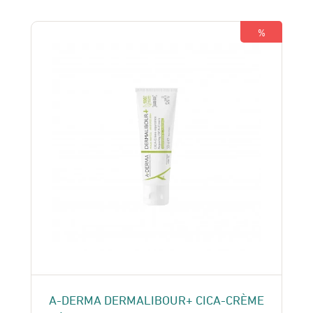
était :
est :
150 Dhs.
130 Dhs.
%
A-DERMA DERMALIBOUR+ CICA-CRÈME