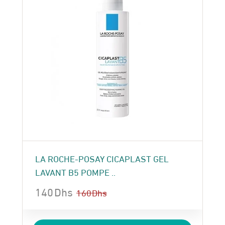
LA ROCHE-POSAY CICAPLAST GEL
LAVANT B5 POMPE ..
140
Dhs
160
Dhs
Le
Le
prix
prix