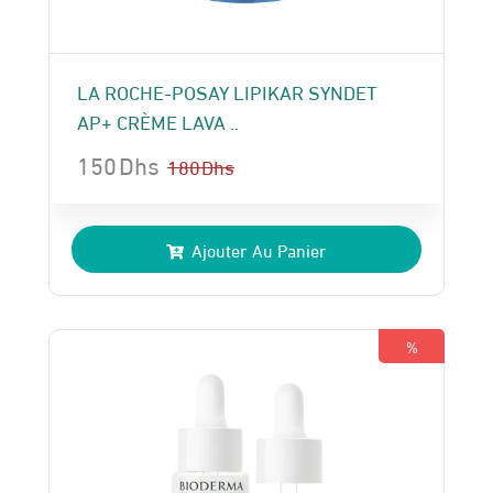
LA ROCHE-POSAY LIPIKAR SYNDET
AP+ CRÈME LAVA ..
150
Dhs
180
Dhs
Le
Le
prix
prix
Ajouter Au Panier
initial
actuel
était :
est :
180 Dhs.
150 Dhs.
%