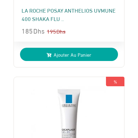
LA ROCHE POSAY ANTHELIOS UVMUNE
400 SHAKA FLU ..
185
Dhs
195
Dhs
Le
Le
prix
prix
Ajouter Au Panier
initial
actuel
était :
est :
195 Dhs.
185 Dhs.
%