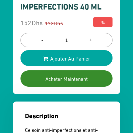
IMPERFECTIONS 40 ML
152
Dhs
172
Dhs
%
Le
Le
prix
prix
-
+
initial
actuel
Ajouter Au Panier
était :
est :
172 Dhs.
152 Dhs.
Acheter Maintenant
Description
Ce soin anti-imperfections et anti-