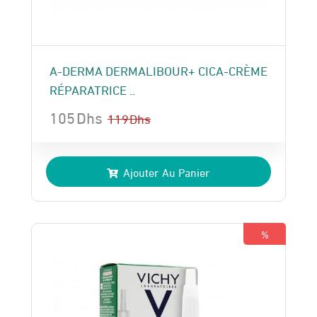
A-DERMA DERMALIBOUR+ CICA-CRÈME
RÉPARATRICE ..
105
Dhs
119
Dhs
Le
Le
prix
prix
Ajouter Au Panier
initial
actuel
était :
est :
119 Dhs.
105 Dhs.
%