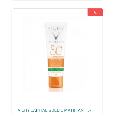
était :
est :
350 Dhs.
330 Dhs.
%
VICHY CAPITAL SOLEIL MATIFIANT 3-