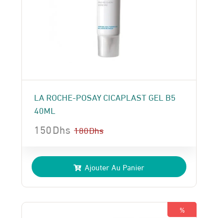
LA ROCHE-POSAY CICAPLAST GEL B5
40ML
150
Dhs
180
Dhs
Le
Le
prix
prix
Ajouter Au Panier
initial
actuel
était :
est :
180 Dhs.
150 Dhs.
%