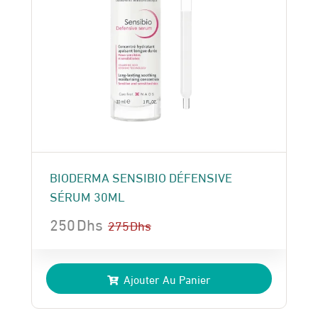
BIODERMA SENSIBIO DÉFENSIVE
SÉRUM 30ML
250
Dhs
275
Dhs
Le
Le
prix
prix
Ajouter Au Panier
initial
actuel
était :
est :