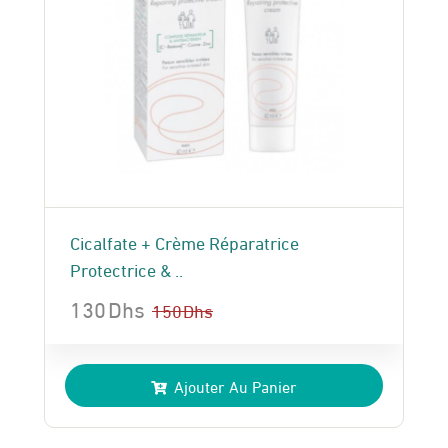
Cicalfate + Crème Réparatrice
Protectrice & ..
130
Dhs
150
Dhs
Le
Le
prix
prix
Ajouter Au Panier
initial
actuel
était :
est :