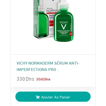
VICHY NORMADERM SÉRUM ANTI-
IMPERFECTIONS PRO ..
330
Dhs
350
Dhs
Le
Le
prix
prix
Ajouter Au Panier
initial
actuel