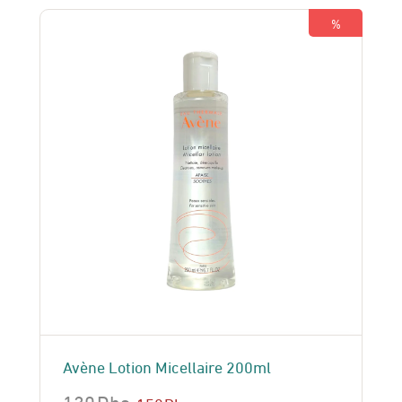
150 Dhs.
130 Dhs.
%
Avène Lotion Micellaire 200ml
130
Dhs