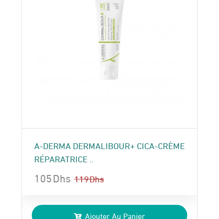
A-DERMA DERMALIBOUR+ CICA-CRÈME
RÉPARATRICE ..
105
Dhs
119
Dhs
Le
Le
prix
prix
Ajouter Au Panier