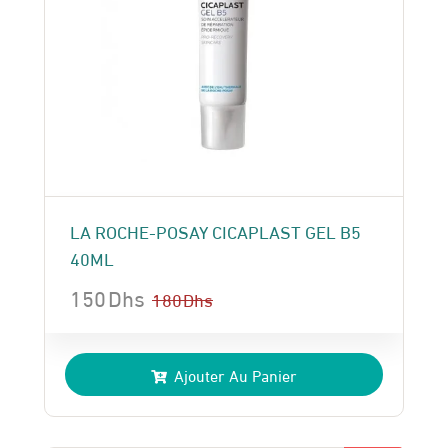
LA ROCHE-POSAY CICAPLAST GEL B5
40ML
150
Dhs
180
Dhs
Le
Le
prix
prix
Ajouter Au Panier
initial
actuel
était :
est :