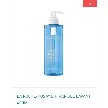
180 Dhs.
150 Dhs.
%
LA ROCHE-POSAY LIPIKAR GEL LAVANT
400ML