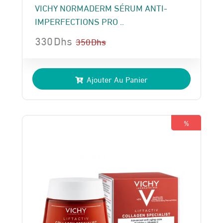
VICHY NORMADERM SÉRUM ANTI-
IMPERFECTIONS PRO ..
330
Dhs
350
Dhs
Le
Le
prix
prix
Ajouter Au Panier
initial
actuel
était :
est :
350 Dhs.
330 Dhs.
%