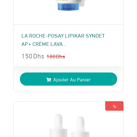
LA ROCHE-POSAY LIPIKAR SYNDET
AP+ CRÈME LAVA ..
150
Dhs
180
Dhs
Le
Le
prix
prix
Ajouter Au Panier
initial
actuel
était :
est :
180 Dhs.
150 Dhs.
%