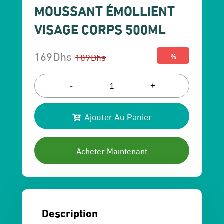
MOUSSANT ÉMOLLIENT
VISAGE CORPS 500ML
169
Dhs
189
Dhs
%
Le
Le
prix
prix
-
+
initial
actuel
Ajouter Au Panier
était :
est :
189 Dhs.
169 Dhs.
Acheter Maintenant
Description