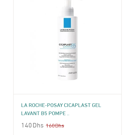
LA ROCHE-POSAY CICAPLAST GEL
LAVANT B5 POMPE ..
140
Dhs
160
Dhs
Le
Le