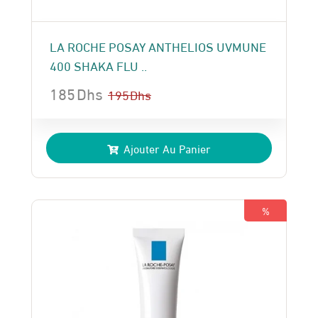
LA ROCHE POSAY ANTHELIOS UVMUNE
400 SHAKA FLU ..
185
Dhs
195
Dhs
Le
Le
prix
prix
Ajouter Au Panier
initial
actuel
était :
est :
195 Dhs.
185 Dhs.
%