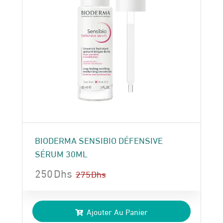
BIODERMA SENSIBIO DÉFENSIVE
SÉRUM 30ML
250
Dhs
275
Dhs
Le
Le
prix
prix
Ajouter Au Panier
initial
actuel