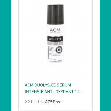
ACM DUOLYS.CE SERUM
INTENSIF ANTI-OXYDANT 15 ..
325
Dhs
475
Dhs
Le
Le