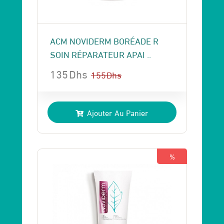
ACM NOVIDERM BORÉADE R
SOIN RÉPARATEUR APAI ..
135
Dhs
155
Dhs
Le
Le
prix
prix
Ajouter Au Panier
initial
actuel
était :
est :
155 Dhs.
135 Dhs.
%