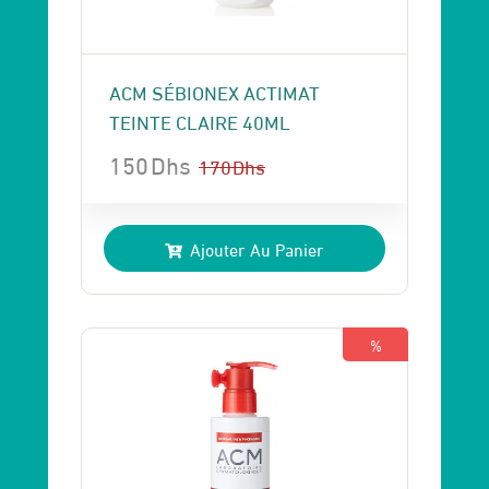
ACM SÉBIONEX ACTIMAT
TEINTE CLAIRE 40ML
150
Dhs
170
Dhs
Le
Le
prix
prix
Ajouter Au Panier
initial
actuel
était :
est :
170 Dhs.
150 Dhs.
%