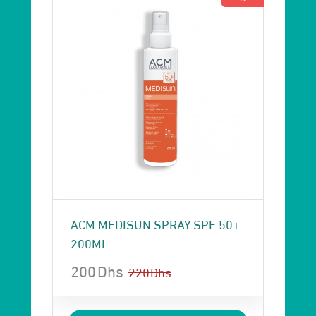
ACM MEDISUN SPRAY SPF 50+
200ML
200
Dhs
220
Dhs
Le
Le
prix
prix