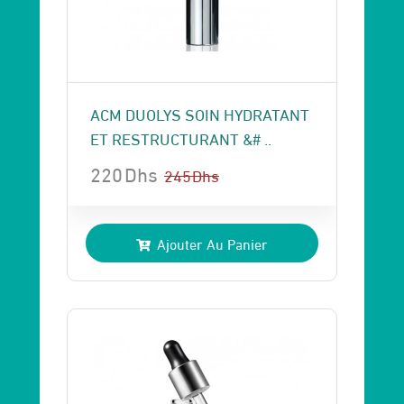
ACM DUOLYS SOIN HYDRATANT
ET RESTRUCTURANT &# ..
220
Dhs
245
Dhs
Le
Le
prix
prix
Ajouter Au Panier
initial
actuel
était :
est :
245 Dhs.
220 Dhs.