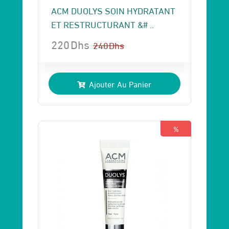
ACM DUOLYS SOIN HYDRATANT
ET RESTRUCTURANT &# ..
220
Dhs
240
Dhs
Le
Le
prix
prix
Ajouter Au Panier
initial
actuel
était :
est :
240 Dhs.
220 Dhs.
%