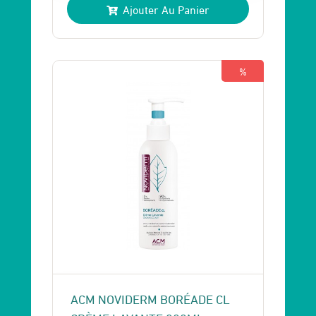
Ajouter Au Panier
initial
actuel
était :
est :
220 Dhs.
200 Dhs.
%
ACM NOVIDERM BORÉADE CL