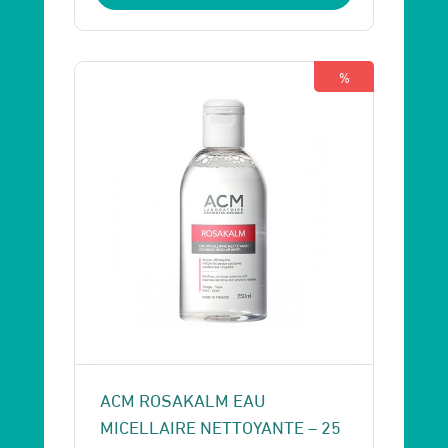
initial
actuel
était :
est :
267 Dhs.
247 Dhs.
%
ACM ROSAKALM EAU
MICELLAIRE NETTOYANTE – 25