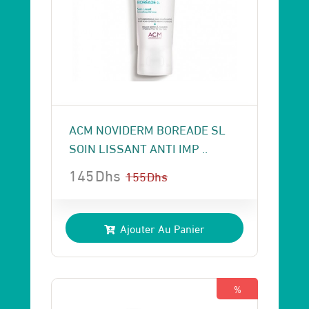
ACM NOVIDERM BOREADE SL
SOIN LISSANT ANTI IMP ..
145
Dhs
155
Dhs
Le
Le
prix
prix
Ajouter Au Panier
initial
actuel
était :
est :
155 Dhs.
145 Dhs.
%