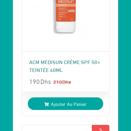
ACM MEDISUN CRÈME SPF 50+
TEINTÉE 40ML
190
Dhs
210
Dhs
Le
Le
prix
prix
Ajouter Au Panier
initial
actuel
était :
est :
210 Dhs.
190 Dhs.
%