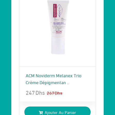
ACM Noviderm Melanex Trio
Crème Dépigmentan ..
247
Dhs
267
Dhs
Le
Le
prix
prix
Ajouter Au Panier