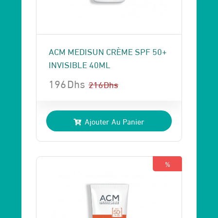
ACM MEDISUN CRÈME SPF 50+
INVISIBLE 40ML
196
Dhs
216
Dhs
Le
Le
prix
prix
Ajouter Au Panier
initial
actuel
était :
est :
216 Dhs.
196 Dhs.
%