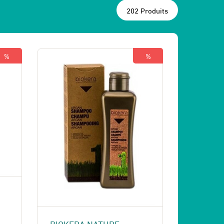
202 Produits
%
%
.
BIOKERA NATURE