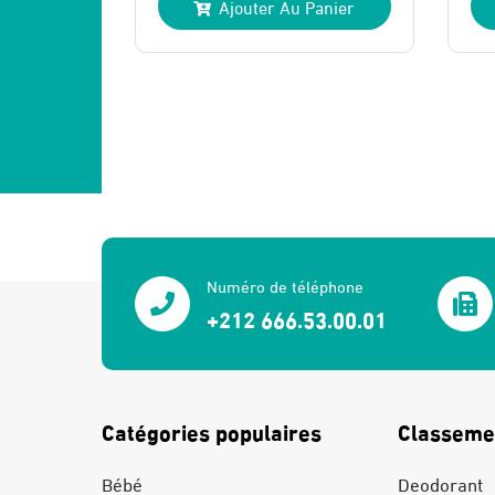
Ajouter Au Panier
initial
actuel
in
a
était :
est :
ét
es
185 Dhs.
131 Dhs.
1
1
Numéro de téléphone
+212 666.53.00.01
Catégories populaires
Classeme
Bébé
Deodorant