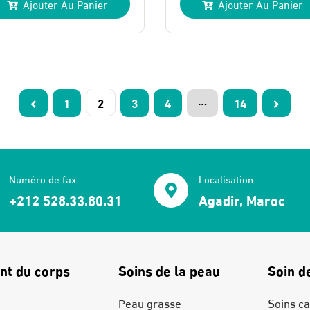
Ajouter Au Panier
Ajouter Au Panier
itial
ctuel
initial
actuel
ait :
t :
était :
est :
51 Dhs.
31 Dhs.
203 Dhs.
183 Dhs.
…
1
2
3
4
14
Numéro de fax
Localisation
+212 528.33.80.31
Agadir, Maroc
nt du corps
Soins de la peau
Soin d
Peau grasse
Soins ca