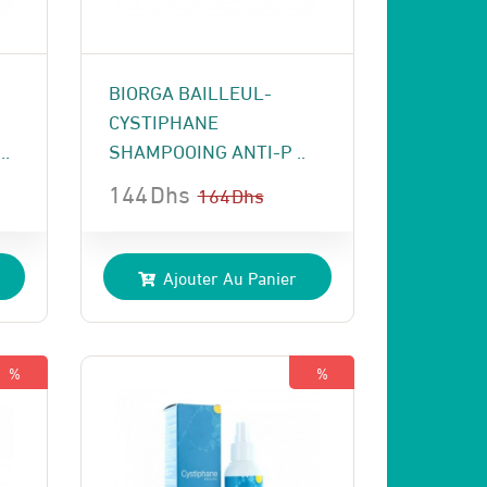
BIORGA BAILLEUL-
CYSTIPHANE
.
SHAMPOOING ANTI-P ..
144
Dhs
164
Dhs
Le
Le
prix
prix
Ajouter Au Panier
initial
actuel
était :
est :
164 Dhs.
144 Dhs.
%
%