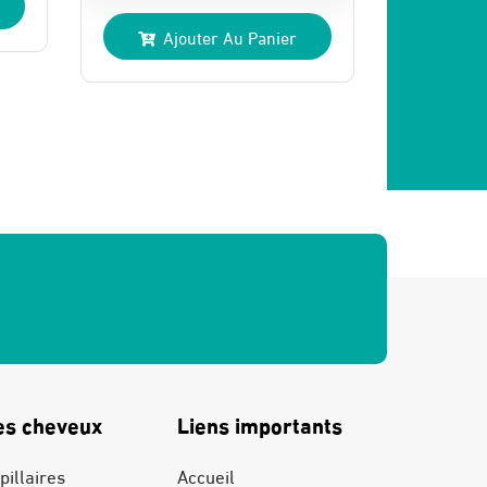
prix
prix
Ajouter Au Panier
initial
actuel
était :
est :
240 Dhs.
135 Dhs.
es cheveux
Liens importants
pillaires
Accueil