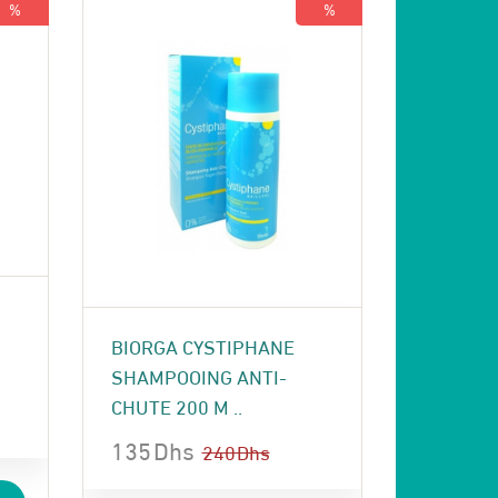
%
%
BIORGA CYSTIPHANE
SHAMPOOING ANTI-
CHUTE 200 M ..
135
Dhs
240
Dhs
Le
Le