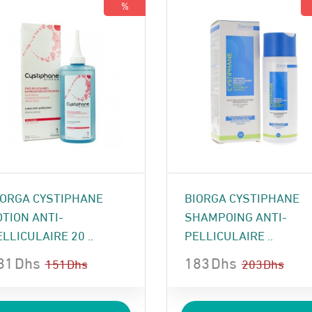
380 Dhs.
265 Dhs.
%
IORGA CYSTIPHANE
BIORGA CYSTIPHANE
OTION ANTI-
SHAMPOING ANTI-
LLICULAIRE 20 ..
PELLICULAIRE ..
31
Dhs
183
Dhs
151
Dhs
203
Dhs
e
e
Le
Le
ix
ix
prix
prix