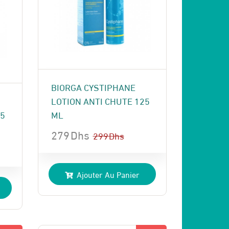
BIORGA CYSTIPHANE
LOTION ANTI CHUTE 125
ML
25
279
Dhs
299
Dhs
Le
Le
prix
prix
Ajouter Au Panier
initial
actuel
était :
est :
299 Dhs.
279 Dhs.